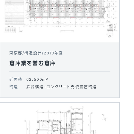
東京都
構造設計
2018年度
倉庫業を営む倉庫
延面積
62,500m
2
構造
鉄骨構造+コンクリート充填鋼管構造