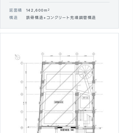
延面積
142,600m
2
構造
鉄骨構造+コンクリート充填鋼管構造