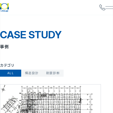
会社情報
CASE STUDY
サービス案内
構造設計
事例
耐震診断
携帯電話基地局強度検討
カテゴリ
ALL
構造設計
耐震診断
太陽光パネル設置検討
実績
事例
よくあるご質問