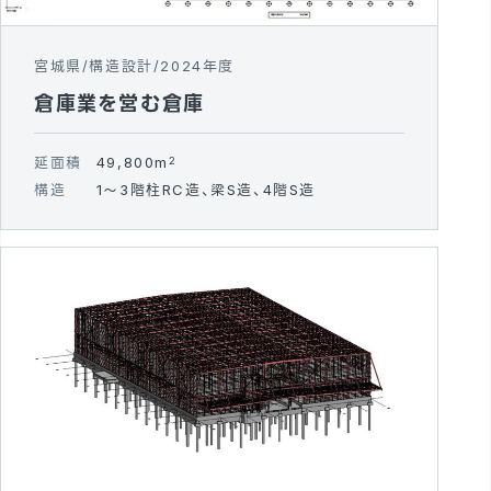
宮城県
構造設計
2024年度
倉庫業を営む倉庫
延面積
49,800m
2
構造
1～3階柱RC造、梁S造、4階S造