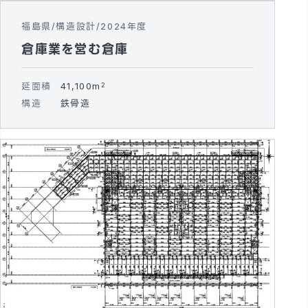
福島県
構造設計
2024年度
倉庫業を営む倉庫
延面積
41,100m
2
構造
鉄骨造