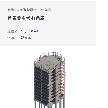
北海道
構造設計
2023年度
倉庫業を営む倉庫
延面積
15,000m
2
構造
鉄骨造