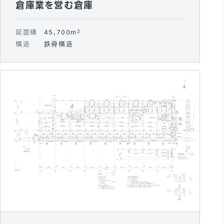
倉庫業を営む倉庫
延面積
45,700m
2
構造
鉄骨構造