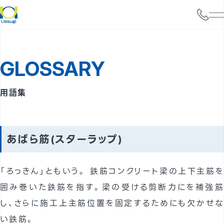
会社情報
GLOSSARY
サービス案内
構造設計
用語集
耐震診断
携帯電話基地局強度検討
あばら筋(スターラップ)
太陽光パネル設置検討
「ろっきん」ともいう。 鉄筋コンクリート梁の上下主筋を
実績
囲み巻いた鉄筋を指す。梁の受ける剪断力にを補強筋
事例
し、さらに施工上主筋位置を固定するためにも欠かせな
よくあるご質問
い鉄筋。