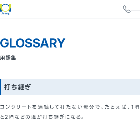
会社情報
GLOSSARY
サービス案内
構造設計
用語集
耐震診断
携帯電話基地局強度検討
打ち継ぎ
太陽光パネル設置検討
コンクリートを連続して打たない部分で、たとえば、1階
実績
と2階などの境が打ち継ぎになる。
事例
よくあるご質問