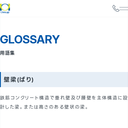
会社情報
GLOSSARY
サービス案内
構造設計
用語集
耐震診断
携帯電話基地局強度検討
壁梁(ばり)
太陽光パネル設置検討
鉄筋コンクリート構造で垂れ壁及び腰壁を主体構造に設
実績
計した梁。または高さのある壁状の梁。
事例
よくあるご質問