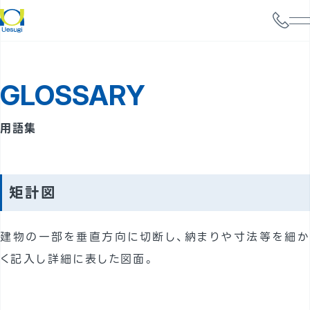
会社情報
GLOSSARY
サービス案内
構造設計
用語集
耐震診断
携帯電話基地局強度検討
矩計図
太陽光パネル設置検討
建物の一部を垂直方向に切断し、納まりや寸法等を細か
実績
く記入し詳細に表した図面。
事例
よくあるご質問