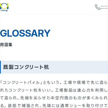
会社情報
GLOSSARY
サービス案内
構造設計
用語集
耐震診断
携帯電話基地局強度検討
既製コンクリート杭
太陽光パネル設置検討
「コンクリートパイル」ともいう。工場や現場で先に造ら
実績
れたコンクリート杭をいい。工場製品は遠心力を利用し
事例
て造られ、先端を尖らせた中空円筒のものが多くみられ
よくあるご質問
る。鉄筋で補強され、先端には通常シューを取り付けて