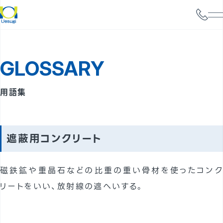
会社情報
GLOSSARY
サービス案内
構造設計
用語集
耐震診断
携帯電話基地局強度検討
遮蔽用コンクリート
太陽光パネル設置検討
磁鉄鉱や重晶石などの比重の重い骨材を使ったコンク
実績
リートをいい、放射線の遮へいする。
事例
よくあるご質問