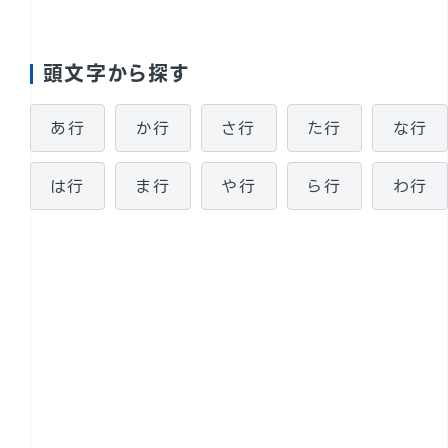
頭文字から探す
あ行
か行
さ行
た行
な行
太陽光パネル設置検討
は行
ま行
や行
ら行
わ行