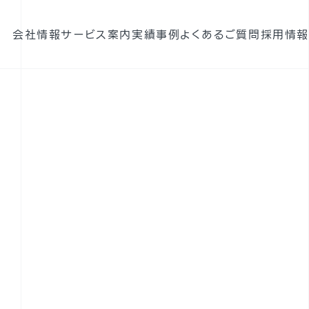
会社情報
サービス案内
実績
事例
よくあるご質問
採用情報
構造設計
耐震診断
携帯電話基地局強度検討