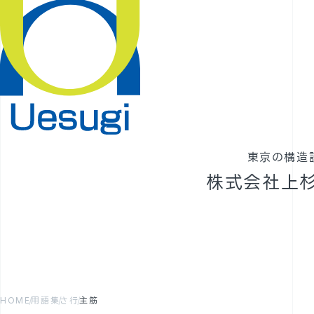
東京の構造
株式会社上
HOME
用語集
さ行
主筋