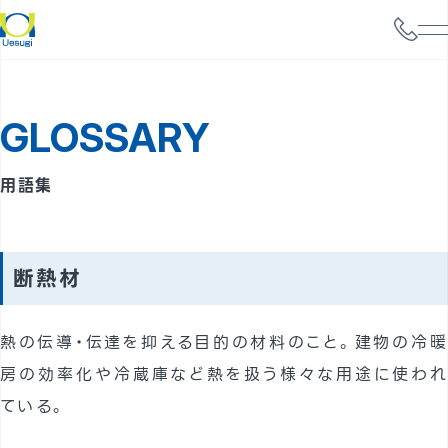
会社情報
GLOSSARY
サービス案内
構造設計
用語集
耐震診断
携帯電話基地局強度検討
断熱材
太陽光パネル設置検討
熱の伝導・伝達を抑える目的の材料のこと。建物の冷暖
実績
房の効率化や冷蔵庫など熱を扱う様々な用途に使われ
事例
ている。
よくあるご質問