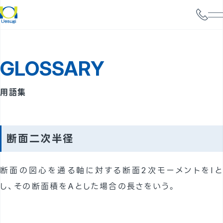
会社情報
GLOSSARY
サービス案内
構造設計
用語集
耐震診断
携帯電話基地局強度検討
断面二次半径
太陽光パネル設置検討
断面の図心を通る軸に対する断面2次モーメントをIと
実績
し、その断面積をAとした場合の長さをいう。
事例
よくあるご質問