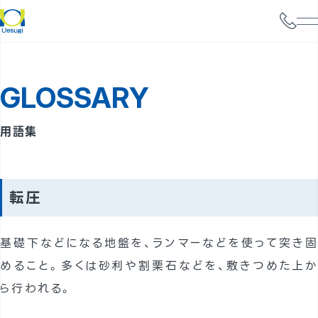
会社情報
GLOSSARY
サービス案内
構造設計
用語集
耐震診断
携帯電話基地局強度検討
転圧
太陽光パネル設置検討
基礎下などになる地盤を、ランマーなどを使って突き固
実績
めること。多くは砂利や割栗石などを、敷きつめた上か
事例
ら行われる。
よくあるご質問