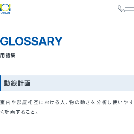
会社情報
GLOSSARY
サービス案内
構造設計
用語集
耐震診断
携帯電話基地局強度検討
動線計画
太陽光パネル設置検討
室内や部屋相互における人、物の動きを分析し使いやす
実績
く計画すること。
事例
よくあるご質問