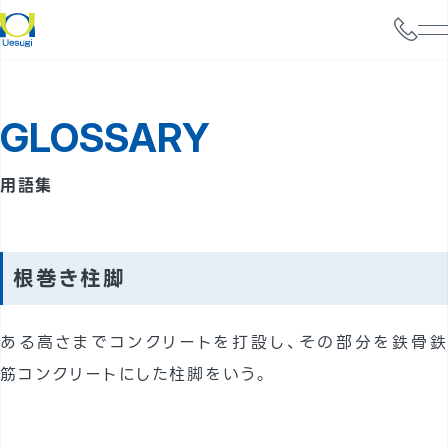
会社情報
GLOSSARY
サービス案内
構造設計
用語集
耐震診断
携帯電話基地局強度検討
根巻き柱脚
太陽光パネル設置検討
ある高さまでコンクリートを打設し、その部分を鉄骨鉄
実績
筋コンクリートにした柱脚をいう。
事例
よくあるご質問