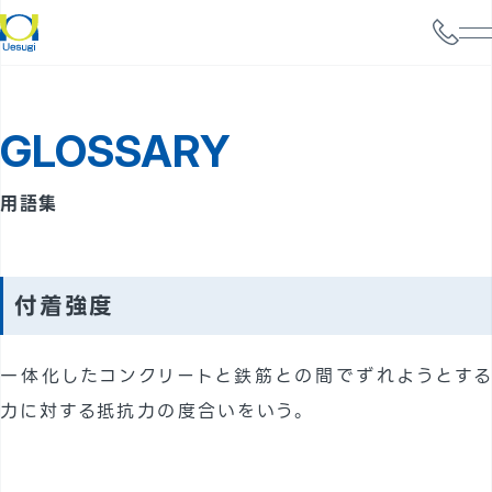
会社情報
GLOSSARY
サービス案内
構造設計
用語集
耐震診断
携帯電話基地局強度検討
付着強度
太陽光パネル設置検討
一体化したコンクリートと鉄筋との間でずれようとする
実績
力に対する抵抗力の度合いをいう。
事例
よくあるご質問