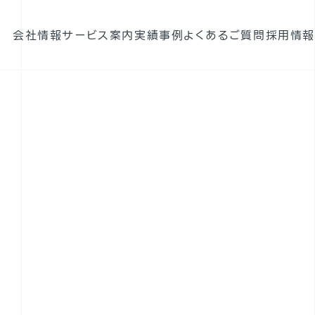
会社情報
サービス案内
実績
事例
よくあるご質問
採用情報
構造設計
耐震診断
携帯電話基地局強度検討