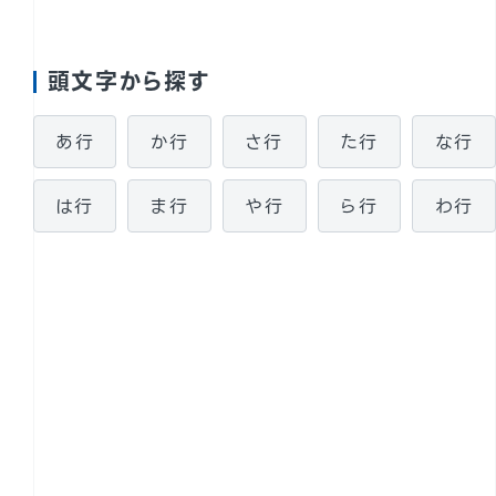
頭文字から探す
あ行
か行
さ行
た行
な行
太陽光パネル設置検討
は行
ま行
や行
ら行
わ行