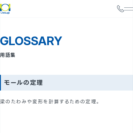
会社情報
GLOSSARY
サービス案内
構造設計
用語集
耐震診断
携帯電話基地局強度検討
モールの定理
太陽光パネル設置検討
梁のたわみや変形を計算するための定理。
実績
事例
よくあるご質問