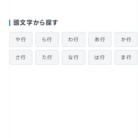
頭文字から探す
や行
ら行
わ行
あ行
か行
太陽光パネル設置検討
さ行
た行
な行
は行
ま行